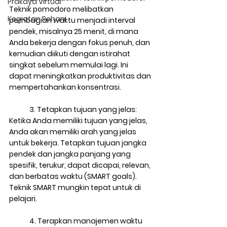
Prakaya Virtual
Teknik pomodoro melibatkan 
Kegiatan Rohani
pembagian waktu menjadi interval 
pendek, misalnya 25 menit, di mana 
Anda bekerja dengan fokus penuh, dan 
kemudian diikuti dengan istirahat 
singkat sebelum memulai lagi. Ini 
dapat meningkatkan produktivitas dan 
mempertahankan konsentrasi.
3. Tetapkan tujuan yang jelas: 
Ketika Anda memiliki tujuan yang jelas, 
Anda akan memiliki arah yang jelas 
untuk bekerja. Tetapkan tujuan jangka 
pendek dan jangka panjang yang 
spesifik, terukur, dapat dicapai, relevan, 
dan berbatas waktu (SMART goals). 
Teknik SMART mungkin tepat untuk di 
pelajari.
4. Terapkan manajemen waktu 