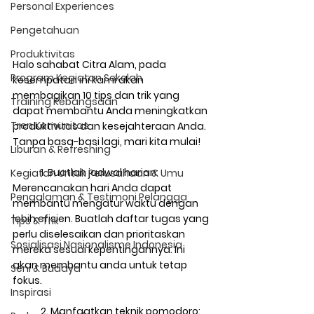
Personal Experiences
Pengetahuan
Produktivitas
Halo sahabat Citra Alam, pada 
Program Kegiatan Sekolah
kesempatan ini kami akan 
membagikan 10 tips dan trik yang 
Training Kebangsaan
dapat membantu Anda meningkatkan 
Tren Komunitas
produktivitas dan kesejahteraan Anda. 
Tanpa basa-basi lagi, mari kita mulai!
Liburan & Refreshing
1. Buatlah jadwal harian: 
Kegiatan Untuk Perusahaan & Umu
Merencanakan hari Anda dapat 
Pengalaman & Testimoni Pelangga
membantu mengatur waktu dengan 
lebih efisien. Buatlah daftar tugas yang 
Tips & Trik
perlu diselesaikan dan prioritaskan 
Sosialisasi Nasionalisme Indonesia
mereka sesuai kepentingannya. Ini 
akan membantu anda untuk tetap 
Seni & Budaya
fokus.
Inspirasi
2. Manfaatkan teknik pomodoro: 