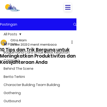
Postingan
All Posts
Citra Alam
All Posts
29 Mei 2023
2 menit membaca
10 Tips dan Trik Berguna untuk
Bagaimana Cara Untuk Gelar Kegiatan
Meningkatkan Produktivitas dan
Camping
Kesejahteraan Anda
Behind The Scene
Berita Terkini
Character Building Team Building
Gathering
Outbound