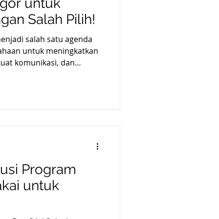
gor untuk
gan Salah Pilih!
enjadi salah satu agenda
sahaan untuk meningkatkan
at komunikasi, dan
ng lebih positif. Namun,
ram outbound sangat
lokasi yang tepat. Bogor
perusahaan karena memiliki
 relatif dekat dari Jakarta,
si outbound dengan konsep
agai p
lusi Program
akai untuk