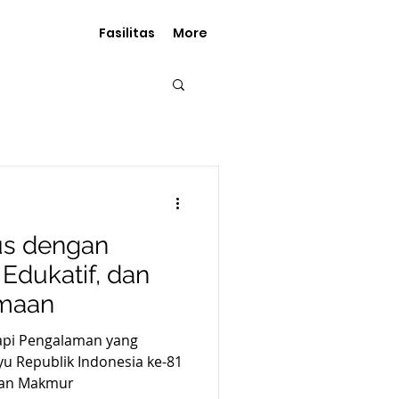
Fasilitas
More
us dengan
 Edukatif, dan
maan
api Pengalaman yang
 dan Makmur