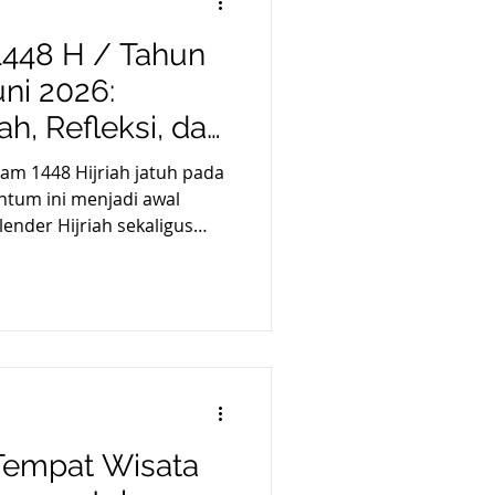
1448 H / Tahun
uni 2026:
, Refleksi, dan
i Alam
am 1448 Hijriah jatuh pada
ntum ini menjadi awal
ender Hijriah sekaligus
t Islam untuk melakukan
keimanan, dan
 arah yang lebih baik.
im, komunitas, lembaga
perusahaan, peringatan 1
giatan yang tidak hanya
uga mempererat keb
 Tempat Wisata