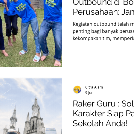
Outbound di Bo
Perusahaan: Jan
Kegiatan outbound telah m
penting bagi banyak peru
kekompakan tim, memperku
membangun budaya kerja ya
keberhasilan sebuah prog
ditentukan oleh pemilihan 
menjadi destinasi favorit 
udara yang sejuk, akses yang
serta banyak pilihan loka
Citra Alam
alam terbuka. Bahkan berb
9 Jun
Raker Guru : So
Karakter Siap P
Sekolah Anda!