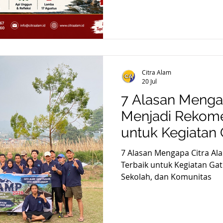
Citra Alam
20 Jul
7 Alasan Menga
Menjadi Rekome
untuk Kegiatan 
Perusahaan, Sek
7 Alasan Mengapa Citra A
Komunitas
Terbaik untuk Kegiatan Ga
Sekolah, dan Komunitas