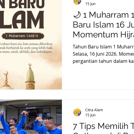
15 Jun
🌙 1 Muharram 
Baru Islam 16 J
Momentum Hijrah
Kebersamaan d
Tahun Baru Islam 1 Muharr
Selasa, 16 Juni 2026. Mome
pergantian tahun dalam kal
waktu yang tepat bagi uma
refleksi diri, memperkuat 
merencanakan perubahan ke
Bagi sekolah, majelis takl
pendidikan Islam, maupun 
Muharram dapat menjadi ke
Citra Alam
bernilai spiritual tetapi j
15 Jun
7 Tips Memilih