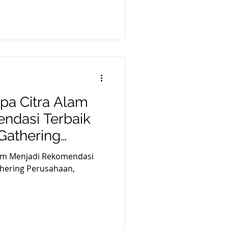
pa Citra Alam
ndasi Terbaik
Gathering
olah, dan
lam Menjadi Rekomendasi
thering Perusahaan,