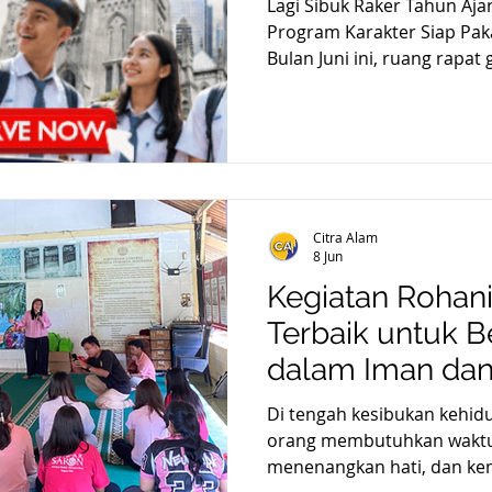
Lagi Sibuk Raker Tahun Ajar
Program Karakter Siap Pak
Bulan Juni ini, ruang rapat guru sek
raker guru pasti lagi hang
Sekolah dan Tim Kurikulu
menyusun kalender akadem
terbesarnya: Gimana meng
kegiatan Pramuka yang seru
dampaknya nyata buat kara
Citra Alam
khawatir, Bapak/Ibu Guru! 
8 Jun
Kegiatan Rohan
Terbaik untuk 
dalam Iman da
Di tengah kesibukan kehidu
orang membutuhkan waktu 
menenangkan hati, dan ke