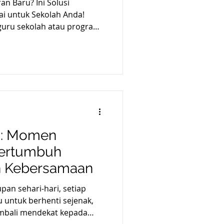
an Baru? Ini Solusi
ai untuk Sekolah Anda!
olah atau program
at-hangatnya. Para Kepala
m sedang mutar otak
ik 2026/2027. Tantangan
hadirkan projek P5 dan
, gak ngebosenin, tapi
kter siswa? Jangan
Biar Raker Guru-nya
i: Momen
Bertumbuh
n Kebersamaan
pan sehari-hari, setiap
untuk berhenti sejenak,
mbali mendekat kepada