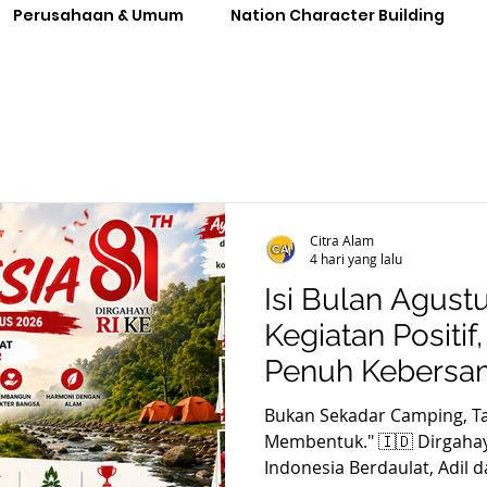
Perusahaan & Umum
Nation Character Building
Citra Alam
4 hari yang lalu
Isi Bulan Agust
Kegiatan Positif,
Penuh Kebersa
Bukan Sekadar Camping, T
Membentuk." 🇮🇩 Dirgahayu Republik Indonesia ke-81
Indonesia Berdaulat, Adil