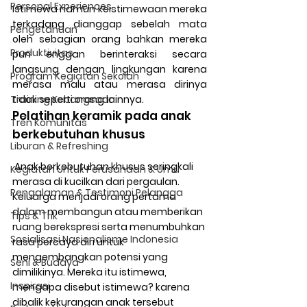
Personal Experiences
istimewa namun keistimewaan mereka 
terkadang dianggap sebelah mata 
Pengetahuan
oleh sebagian orang bahkan mereka 
Produktivitas
pun enggan berinteraksi secara 
langsung dengan lingkungan karena 
Program Kegiatan Sekolah
merasa malu atau merasa dirinya 
Training Kebangsaan
tidak seperti orang lainnya.
Pelatihan keramik pada anak 
Tren Komunitas
berkebutuhan khusus
Liburan & Refreshing
 Anak berkebutuhan khusus seringkali 
Kegiatan Untuk Perusahaan & Umu
merasa di kucilkan dari pergaulan. 
Pengalaman & Testimoni Pelangga
Keluarga menjadi orang pertama 
dalam membangun atau memberikan 
Tips & Trik
ruang berekspresi serta menumbuhkan 
Sosialisasi Nasionalisme Indonesia
rasa percaya diri untuk 
mengembangkan potensi yang 
Seni & Budaya
dimilikinya. Mereka itu istimewa, 
Inspirasi
mengapa disebut istimewa? karena 
dibalik kekurangan anak tersebut 