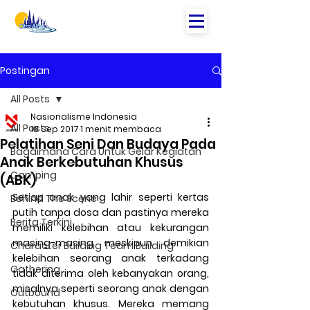
Postingan
All Posts
Nasionalisme Indonesia
All Posts
18 Sep 2017
1 menit membaca
Pelatihan Seni Dan Budaya Pada
Bagaimana Cara Untuk Gelar Kegiatan
Anak Berkebutuhan Khusus
Camping
(ABK)
Setiap anak yang lahir seperti kertas 
Behind The Scene
putih tanpa dosa dan pastinya mereka 
Berita Terkini
memiliki kelebihan atau kekurangan 
masing-masing meskipun demikian 
Character Building Team Building
kelebihan seorang anak terkadang 
Gathering
tidak diterima oleh kebanyakan orang, 
misalnya seperti seorang anak dengan 
Outbound
kebutuhan khusus. Mereka memang 